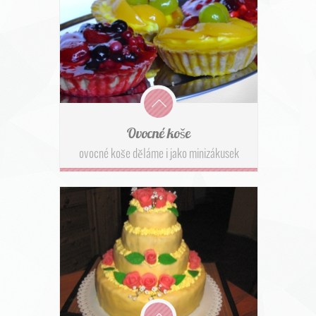
Ovocné koše
ovocné koše děláme i jako minizákusek