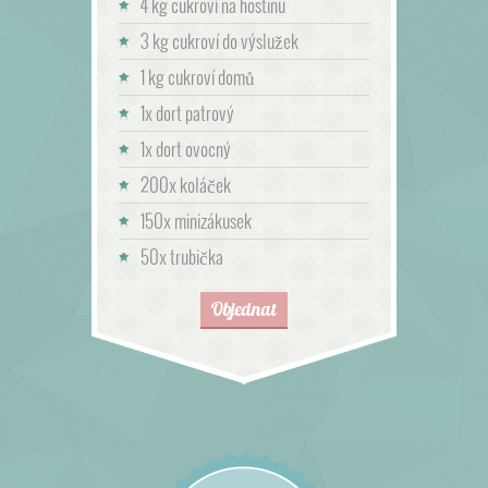
4 kg cukroví na hostinu
3 kg cukroví do výslužek
1 kg cukroví domů
1x dort patrový
1x dort ovocný
200x koláček
150x minizákusek
50x trubička
Objednat