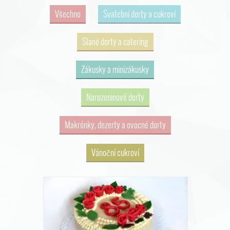
Všechno
Svatební dorty a cukroví
Slané dorty a catering
Zákusky a minizákusky
Narozeninové dorty
Makrónky, dezerty a ovocné dorty
Vánoční cukroví