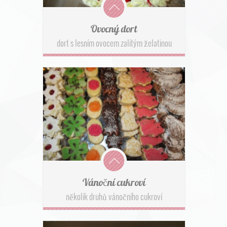
Ovocný dort
dort s lesním ovocem zalitým želatinou
Vánoční cukroví
několik druhů vánočního cukroví