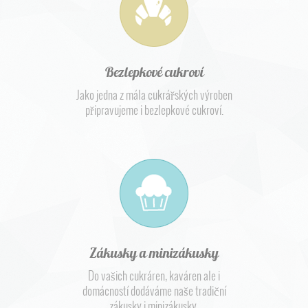
Bezlepkové cukroví
Jako jedna z mála cukrářských výroben
připravujeme i bezlepkové cukroví.
Zákusky a minizákusky
Do vašich cukráren, kaváren ale i
domácností dodáváme naše tradiční
zákusky i minizákusky.