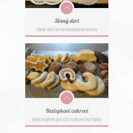
Slaný dort
slaný dort na narozeninovou oslavu
Bezlepkové cukroví
připravujeme pro vás i cukroví bez lepku