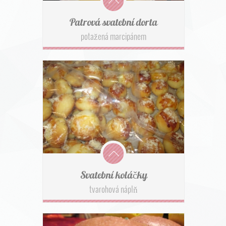
Patrová svatební dorta
potažená marcipánem
Svatební koláčky
tvarohová náplň