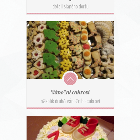
detail slaného dortu
Vánoční cukroví
několik druhů vánočního cukroví