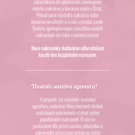
zákazníkům ale především zásobujeme
mnoho cukráren a kaváren nejen v Brně.
Pokud sami vlastníte cukrárnu nebo
kavárnu neváhejte si u nás vyžádat ceník.
Budete spokojeni nejen s kvalitou našich
cukrovinek ale také s našimi cenami.
Naše cukrovinky dodáváme odběratelům
každý den bezplatným rozvozem.
Vlastníte svatební agenturu?
V připadě, že vlastníte svatební
agenturu, nabízíme Vám možnost dodání
svatebních cukrovinek včetně velmi
populárních makrónek. O vše se
postaráme dle přání vašeho zákazníka a
cukrovinky přivezeme přímo na místo