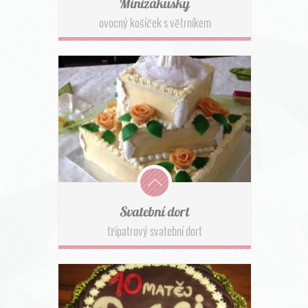
Minizákusky
ovocný košíček s větrníkem
Svatební dort
třípatrový svatební dort