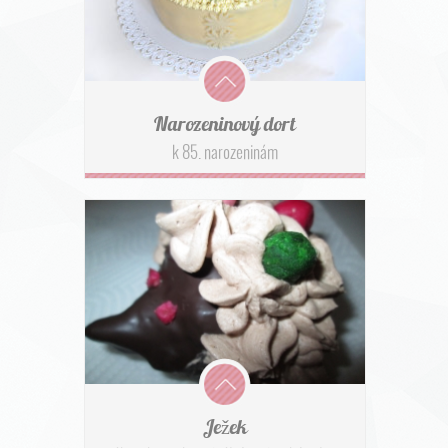
Narozeninový dort
k 85. narozeninám
Ježek