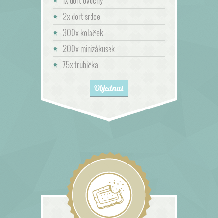
1x dort ovocný
2x dort srdce
300x koláček
200x minizákusek
75x trubička
Objednat